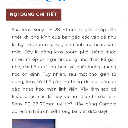
NỘI DUNG CHI TIẾT
Sửa lens Sony FE 28-70mm là giải pháp cần
thiết khi ống kính của bạn gặp các vấn đề như
lỗi lấy nét, zoom bị kẹt, hình ảnh mờ hoặc nấm
mốc. Đây là dòng lens zoom phổ thông được
nhiều nhiếp ảnh gia tin dùng nhờ thiết kế gọn
nhẹ, dải tiêu cự linh hoạt và chất lượng quang
học ổn định. Tuy nhiên, sau một thời gian sử
dụng, lens có thể gặp hư hỏng do bụi bẩn, va
đập hoặc hao mòn linh kiện. Vậy làm sao để
khắc phục các lỗi này và tìm địa chỉ sửa lens
Sony FE 28-70mm uy tín? Hãy cùng Camera
Zone tìm hiểu chi tiết trong bài viết dưới đây!