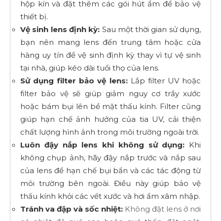
hộp kín và đặt thêm các gói hút ẩm để bảo vệ
thiết bị.
Vệ sinh lens định kỳ:
Sau một thời gian sử dụng,
bạn nên mang lens đến trung tâm hoặc cửa
hàng uy tín để vệ sinh định kỳ thay vì tự vệ sinh
tại nhà, giúp kéo dài tuổi thọ của lens.
Sử dụng filter bảo vệ lens:
Lắp filter UV hoặc
filter bảo vệ sẽ giúp giảm nguy cơ trầy xước
hoặc bám bụi lên bề mặt thấu kính. Filter cũng
giúp hạn chế ảnh hưởng của tia UV, cải thiện
chất lượng hình ảnh trong môi trường ngoài trời.
Luôn đậy nắp lens khi không sử dụng:
Khi
không chụp ảnh, hãy đậy nắp trước và nắp sau
của lens để hạn chế bụi bẩn và các tác động từ
môi trường bên ngoài. Điều này giúp bảo vệ
thấu kính khỏi các vết xước và hơi ẩm xâm nhập.
Tránh va đập và sốc nhiệt:
Không đặt lens ở nơi