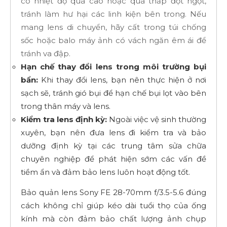
có nhiệt độ quá cao hoặc quá thấp đột ngột,
tránh làm hư hại các linh kiện bên trong.
Nếu
mang lens di chuyển, hãy cất trong
túi chống
sốc
hoặc balo máy ảnh có vách ngăn êm ái để
tránh va đập.
Hạn chế thay đổi lens trong môi trường bụi
bẩn:
Khi thay đổi lens, bạn nên thực hiện ở nơi
sạch sẽ, tránh gió bụi để hạn chế bụi lọt vào bên
trong thân máy và lens.
Kiểm tra lens định kỳ:
Ngoài việc vệ sinh thường
xuyên, bạn nên đưa lens đi kiểm tra và bảo
dưỡng định kỳ tại các trung tâm sửa chữa
chuyên nghiệp để phát hiện sớm các vấn đề
tiềm ẩn và đảm bảo lens luôn hoạt động tốt.
Bảo quản lens Sony FE 28-70mm f/3.5-5.6 đúng
cách không chỉ giúp kéo dài tuổi thọ của ống
kính mà còn đảm bảo chất lượng ảnh chụp