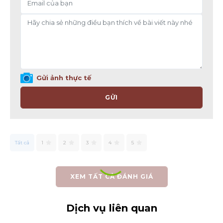
Gửi ảnh thực tế
GỬI
Tất cả
1
2
3
4
5
XEM TẤT CẢ ĐÁNH GIÁ
Dịch vụ liên quan