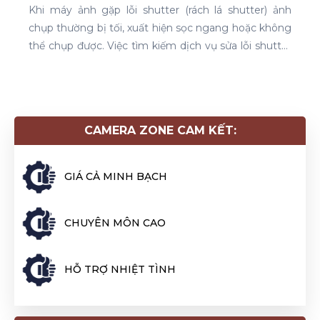
Sửa lens Sony FE 28-70mm không chỉ giúp ống
kính của bạn hoạt động mượt mà như mới mà còn
kéo dài tuổi thọ của thiết bị. Nếu bạn gặp tình trạng
mờ nét, lỗi zoom, lỗi motor lấy nét hay hư hỏng linh
kiện, hãy tìm đến dịch vụ sửa chữa chuyên nghiệp để
đảm bảo chất lượng hình ảnh và hiệu suất sử dụng.
CAMERA ZONE CAM KẾT:
GIÁ CẢ MINH BẠCH
CHUYÊN MÔN CAO
HỖ TRỢ NHIỆT TÌNH