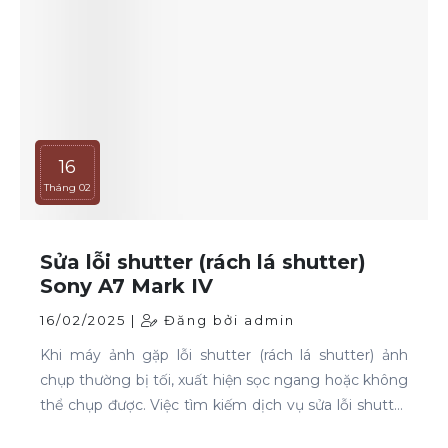
25
Tháng 02
Sửa lens Sony FE 28-70mm f/3.5-
5.6
25/02/2025 |
Đăng bởi admin
Sửa lens Sony FE 28-70mm không chỉ giúp ống
kính của bạn hoạt động mượt mà như mới mà còn
kéo dài tuổi thọ của thiết bị. Nếu bạn gặp tình trạng
mờ nét, lỗi zoom, lỗi motor lấy nét hay hư hỏng linh