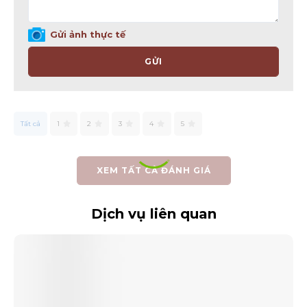
Gửi ảnh thực tế
GỬI
Tất cả
1
2
3
4
5
XEM TẤT CẢ ĐÁNH GIÁ
Dịch vụ liên quan