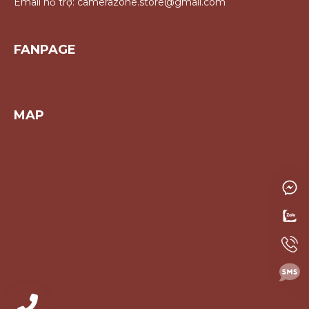
Email hỗ trợ: camerazone.store@gmail.com
FANPAGE
MAP
0814