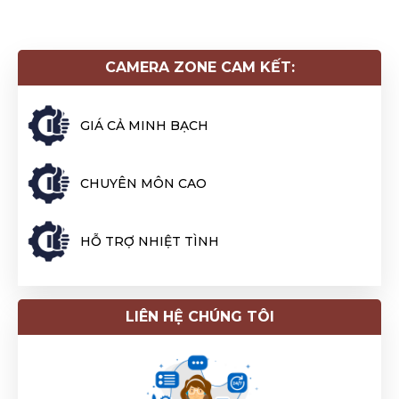
kiện, hãy tìm đến dịch vụ sửa chữa chuyên nghiệp để
đảm bảo chất lượng hình ảnh và hiệu suất sử dụng.
CAMERA ZONE CAM KẾT:
GIÁ CẢ MINH BẠCH
CHUYÊN MÔN CAO
HỖ TRỢ NHIỆT TÌNH
LIÊN HỆ CHÚNG TÔI