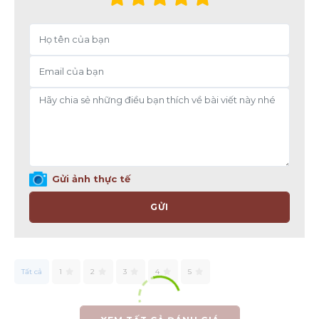
Gửi ảnh thực tế
GỬI
Tất cả
1
2
3
4
5