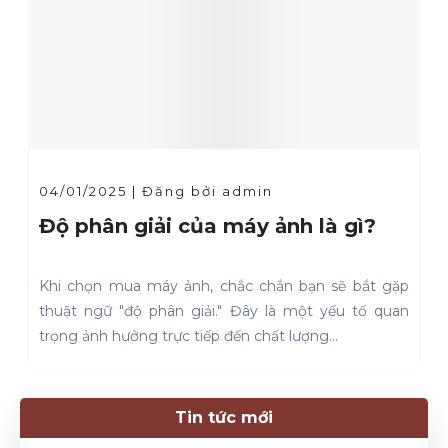
04/01/2025 | Đăng bởi admin
04/0
Độ phân giải của máy ảnh là gì?
Tiê
kín
Khi chọn mua máy ảnh, chắc chắn bạn sẽ bắt gặp
Tron
thuật ngữ "độ phân giải." Đây là một yếu tố quan
niệm
trọng ảnh hưởng trực tiếp đến chất lượng...
ảnh n
Tin tức mới