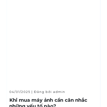
04/01/2025 | Đăng bởi admin
0
Khi mua máy ảnh cần cân nhắc
Đ
những yếu tố nào?