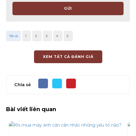
GỬI
Tất cả
1
2
3
4
5
XEM TẤT CẢ ĐÁNH GIÁ
Chia sẻ
Bài viết liên quan