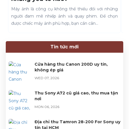
Máy ảnh là công cụ không thể thiếu đối với những
Kh
người đam mê nhiếp ảnh và quay phim. Để chọn
th
được chiếc máy ảnh phù hợp, bạn cần cân...
tr
Tin tức mới
Cửa hàng thu Canon 200D uy tín,
không ép giá
WED 07, 2026
Thu Sony A72 cũ giá cao, thu mua tận
nơi
MON 06, 2026
Địa chỉ thu Tamron 28-200 For Sony uy
tín tại HCM