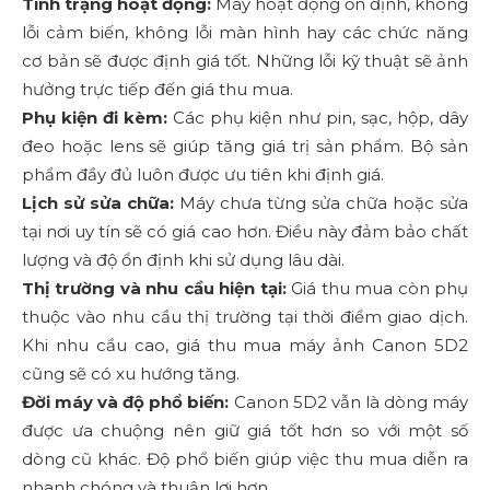
Tình trạng hoạt động:
Máy hoạt động ổn định, không
lỗi cảm biến, không lỗi màn hình hay các chức năng
cơ bản sẽ được định giá tốt. Những lỗi kỹ thuật sẽ ảnh
hưởng trực tiếp đến giá thu mua.
Phụ kiện đi kèm:
Các phụ kiện như pin, sạc, hộp, dây
đeo hoặc lens sẽ giúp tăng giá trị sản phẩm. Bộ sản
phẩm đầy đủ luôn được ưu tiên khi định giá.
Lịch sử sửa chữa:
Máy chưa từng sửa chữa hoặc sửa
tại nơi uy tín sẽ có giá cao hơn. Điều này đảm bảo chất
lượng và độ ổn định khi sử dụng lâu dài.
Thị trường và nhu cầu hiện tại:
Giá thu mua còn phụ
thuộc vào nhu cầu thị trường tại thời điểm giao dịch.
Khi nhu cầu cao, giá thu mua máy ảnh Canon 5D2
cũng sẽ có xu hướng tăng.
Đời máy và độ phổ biến:
Canon 5D2 vẫn là dòng máy
được ưa chuộng nên giữ giá tốt hơn so với một số
dòng cũ khác. Độ phổ biến giúp việc thu mua diễn ra
nhanh chóng và thuận lợi hơn.