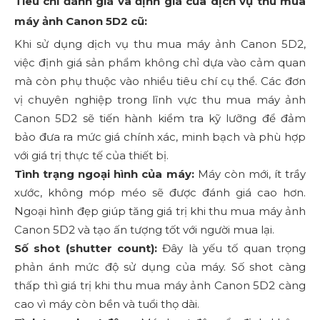
Tiêu chí đánh giá và định giá của dịch vụ thu mua
máy ảnh Canon 5D2 cũ:
Khi sử dụng dịch vụ thu mua máy ảnh Canon 5D2,
việc định giá sản phẩm không chỉ dựa vào cảm quan
mà còn phụ thuộc vào nhiều tiêu chí cụ thể. Các đơn
vị chuyên nghiệp trong lĩnh vực thu mua máy ảnh
Canon 5D2 sẽ tiến hành kiểm tra kỹ lưỡng để đảm
bảo đưa ra mức giá chính xác, minh bạch và phù hợp
với giá trị thực tế của thiết bị.
Tình trạng ngoại hình của máy:
Máy còn mới, ít trầy
xước, không móp méo sẽ được đánh giá cao hơn.
Ngoại hình đẹp giúp tăng giá trị khi thu mua máy ảnh
Canon 5D2 và tạo ấn tượng tốt với người mua lại.
Số shot (shutter count):
Đây là yếu tố quan trọng
phản ánh mức độ sử dụng của máy. Số shot càng
thấp thì giá trị khi thu mua máy ảnh Canon 5D2 càng
cao vì máy còn bền và tuổi thọ dài.