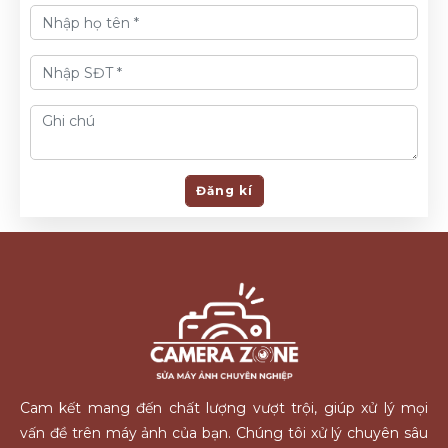
Đăng kí
Cam kết mang đến chất lượng vượt trội, giúp xử lý mọi
vấn đề trên máy ảnh của bạn. Chúng tôi xử lý chuyên sâu