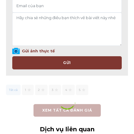
Gửi ảnh thực tế
GỬI
Tất cả
1
2
3
4
5
XEM TẤT CẢ ĐÁNH GIÁ
Dịch vụ liên quan