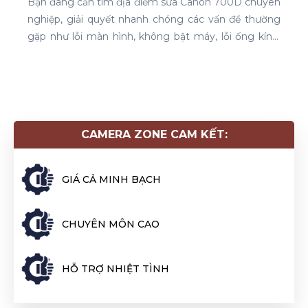
Bạn đang cần tìm địa điểm sửa Canon 700D chuyên
nghiệp, giải quyết nhanh chóng các vấn đề thường
gặp như lỗi màn hình, không bật máy, lỗi ống kính,
hoặc sự cố phần mềm. Hãy cùng Camera Zone
khám phá những thông tin hữu ích về chiếc Canon
700D này nhé!
CAMERA ZONE CAM KẾT:
GIÁ CẢ MINH BẠCH
CHUYÊN MÔN CAO
HỖ TRỢ NHIỆT TÌNH