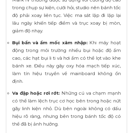
trong chụp sự kiện, cưới hỏi, studio nên bánh tốc
độ phải xoay liên tục. Việc ma sát lặp đi lặp lại
lâu ngày khiến tiếp điểm và trục xoay bị mòn,
giảm độ nhạy.
Bụi bẩn và ẩm mốc xâm nhập:
Khi máy hoạt
động trong môi trường nhiều bụi hoặc độ ẩm
cao, các hạt bụi li ti và hơi ẩm có thể lọt vào khe
bánh xe. Điều này gây oxy hóa mạch tiếp xúc,
làm tín hiệu truyền về mainboard không ổn
định.
Va đập hoặc rơi rớt:
Những cú va chạm mạnh
có thể làm lệch trục cơ học bên trong hoặc nứt
gãy linh kiện nhỏ. Dù bên ngoài không có dấu
hiệu rõ ràng, nhưng bên trong bánh tốc độ có
thể đã bị ảnh hưởng.