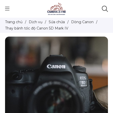
Trang chủ
/
Dịch vụ
/
Sửa chữa
/
Dòng Canon
/
Thay bánh tốc độ Canon 5D Mark IV