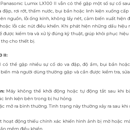
Panasonic Lumix LX100 II vẫn có thể gặp một số sự cố sau 
đập, rơi rớt, thấm nước, bụi bẩn hoặc linh kiện xuống cấp 
n nguồn, lỗi ống kính, không lấy nét, cảm biến xuất hiện đ
oặc lỗi các nút điều khiển. Khi phát hiện những dấu hiệu n
được kiểm tra và xử lý đúng kỹ thuật, giúp khôi phục hiệu 
thọ cho thiết bị.
 II:
I có thể gặp nhiều sự cố do va đập, độ ẩm, bụi bẩn hoặc 
ổ biến mà người dùng thường gặp và cần được kiểm tra, sửa
n:
Máy không thể khởi động hoặc tự động tắt sau khi b
 linh kiện bên trong bị hư hỏng.
c mở ra bình thường. Tình trạng này thường xảy ra sau khi
 hoạt động thiếu chính xác khiến hình ảnh bị mờ hoặc mất
hần mềm điều khiển.