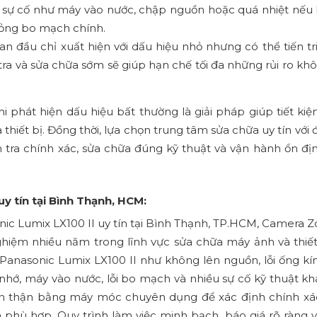
ự cố như máy vào nước, chập nguồn hoặc quá nhiệt nếu
hỏng bo mạch chính.
an đầu chỉ xuất hiện với dấu hiệu nhỏ nhưng có thể tiến t
tra và sửa chữa sớm sẽ giúp hạn chế tối đa những rủi ro k
 phát hiện dấu hiệu bất thường là giải pháp giúp tiết kiệm
thiết bị. Đồng thời, lựa chọn trung tâm sửa chữa uy tín với 
 tra chính xác, sửa chữa đúng kỹ thuật và vận hành ổn địn
y tín tại Bình Thạnh, HCM:
c Lumix LX100 II uy tín tại Bình Thạnh, TP.HCM, Camera Zo
hiệm nhiều năm trong lĩnh vực sửa chữa máy ảnh và thiết
n Panasonic Lumix LX100 II như không lên nguồn, lỗi ống kí
nhớ, máy vào nước, lỗi bo mạch và nhiều sự cố kỹ thuật kh
 cẩn thận bằng máy móc chuyên dụng để xác định chính x
phù hợp. Quy trình làm việc minh bạch, báo giá rõ ràng và