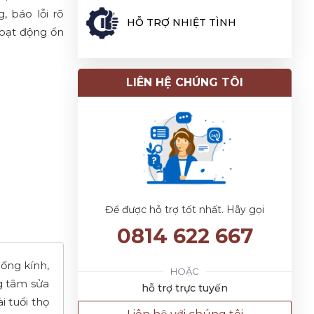
, báo lỗi rõ
HỖ TRỢ NHIỆT TÌNH
 hoạt động ổn
LIÊN HỆ CHÚNG TÔI
Để được hỗ trợ tốt nhất. Hãy gọi
0814 622 667
 ống kính,
HOẶC
g tâm sửa
hỗ trợ trực tuyến
i tuổi thọ