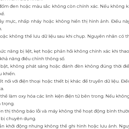
, đốm đen hoặc màu sắc không còn chính xác. Nếu không 
kể.
ảy mực, nhấp nháy hoặc không hiển thị hình ảnh. Điều nà
.
hoặc không thể lưu dữ liệu sau khi chụp. Nguyên nhân có t
c năng bị liệt, kẹt hoặc phản hồi không chính xác khi thao
 khả năng điều chỉnh thông số.
bật, không phát sáng hoặc đánh đèn không đúng thời điể
u khiển.
nối với điện thoại hoặc thiết bị khác để truyền dữ liệu. Đi
a.
hể làm oxy hóa các linh kiện điện tử bên trong. Nếu không
 trọng.
n thị thông báo lỗi và máy không thể hoạt động bình thườn
 bị chuyên dụng.
n khởi động nhưng không thể ghi hình hoặc lưu ảnh. Ng