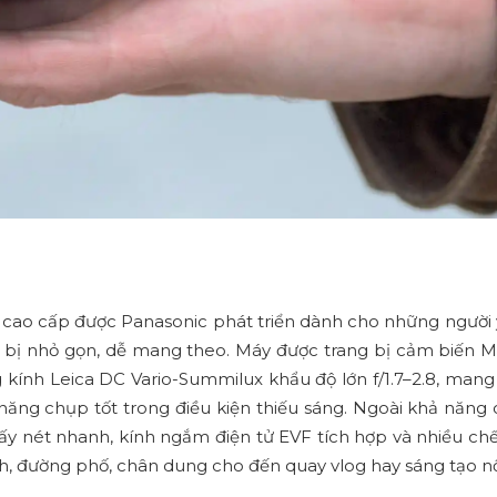
cao cấp được Panasonic phát triển dành cho những người 
bị nhỏ gọn, dễ mang theo. Máy được trang bị cảm biến 
 kính Leica DC Vario-Summilux khẩu độ lớn f/1.7–2.8, mang
năng chụp tốt trong điều kiện thiếu sáng. Ngoài khả năng
 lấy nét nhanh, kính ngắm điện tử EVF tích hợp và nhiều ch
h, đường phố, chân dung cho đến quay vlog hay sáng tạo nộ