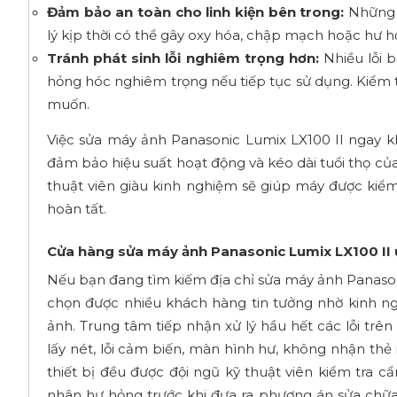
Đảm bảo an toàn cho linh kiện bên trong:
Những s
lý kịp thời có thể gây oxy hóa, chập mạch hoặc hư 
Tránh phát sinh lỗi nghiêm trọng hơn:
Nhiều lỗi b
hỏng hóc nghiêm trọng nếu tiếp tục sử dụng. Kiểm 
muốn.
Việc sửa máy ảnh Panasonic Lumix LX100 II ngay khi
đảm bảo hiệu suất hoạt động và kéo dài tuổi thọ của 
thuật viên giàu kinh nghiệm sẽ giúp máy được kiểm
hoàn tất.
Cửa hàng sửa máy ảnh Panasonic Lumix LX100 II u
Nếu bạn đang tìm kiếm địa chỉ sửa máy ảnh Panasoni
chọn được nhiều khách hàng tin tưởng nhờ kinh ng
ảnh. Trung tâm tiếp nhận xử lý hầu hết các lỗi trê
lấy nét, lỗi cảm biến, màn hình hư, không nhận thẻ 
thiết bị đều được đội ngũ kỹ thuật viên kiểm tra
nhân hư hỏng trước khi đưa ra phương án sửa chữa 