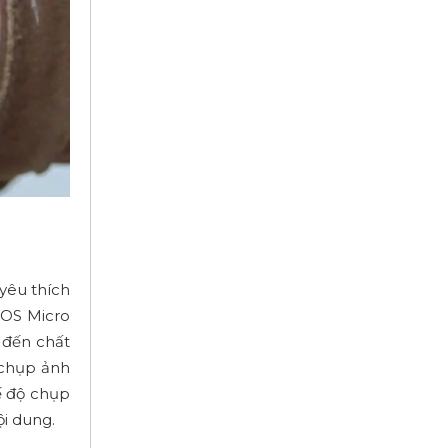
yêu thích
MOS Micro
 đến chất
 chụp ảnh
ế độ chụp
i dung.