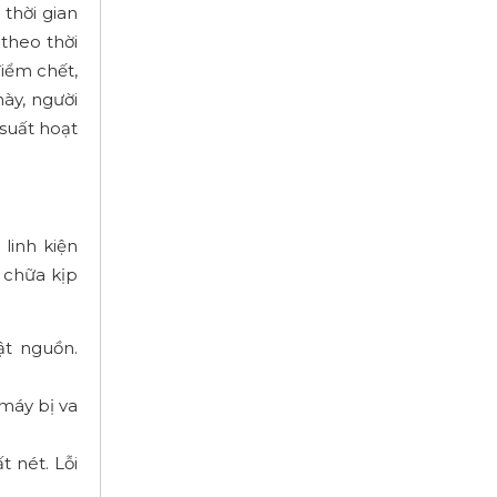
thời gian
theo thời
iểm chết,
ày, người
suất hoạt
linh kiện
 chữa kịp
ật nguồn.
 máy bị va
 nét. Lỗi