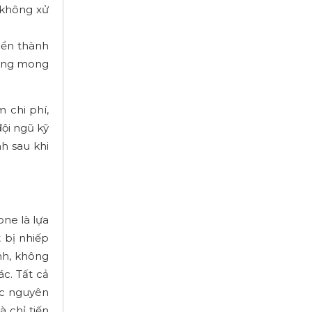
 không xử
riển thành
hông mong
 chi phí,
đội ngũ kỹ
h sau khi
ne là lựa
 bị nhiếp
nh, không
ác. Tất cả
ác nguyên
 chỉ tiến