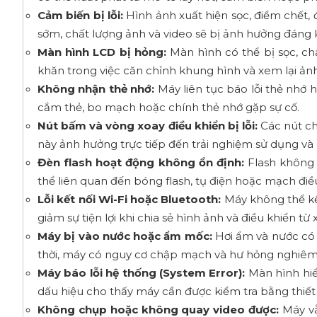
Cảm biến bị lỗi:
Hình ảnh xuất hiện sọc, điểm chết
sớm, chất lượng ảnh và video sẽ bị ảnh hưởng đáng 
Màn hình LCD bị hỏng:
Màn hình có thể bị sọc, ch
khăn trong việc căn chỉnh khung hình và xem lại ảnh
Không nhận thẻ nhớ:
Máy liên tục báo lỗi thẻ nhớ 
cắm thẻ, bo mạch hoặc chính thẻ nhớ gặp sự cố.
Nút bấm và vòng xoay điều khiển bị lỗi:
Các nút chứ
này ảnh hưởng trực tiếp đến trải nghiệm sử dụng và
Đèn flash hoạt động không ổn định:
Flash không 
thể liên quan đến bóng flash, tụ điện hoặc mạch điề
Lỗi kết nối Wi-Fi hoặc Bluetooth:
Máy không thể kết 
giảm sự tiện lợi khi chia sẻ hình ảnh và điều khiển từ x
Máy bị vào nước hoặc ẩm mốc:
Hơi ẩm và nước có t
thời, máy có nguy cơ chập mạch và hư hỏng nghiêm
Máy báo lỗi hệ thống (System Error):
Màn hình hiể
dấu hiệu cho thấy máy cần được kiểm tra bằng thiết
Không chụp hoặc không quay video được:
Máy vẫ