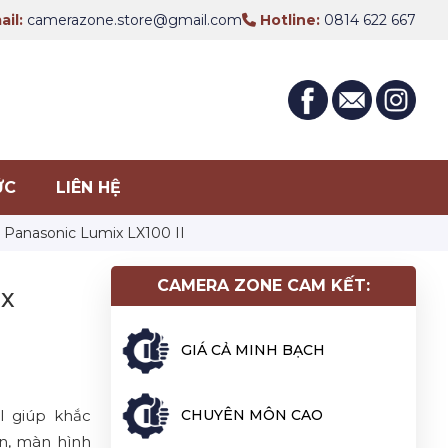
il:
camerazone.store@gmail.com
Hotline:
0814 622 667
ỨC
LIÊN HỆ
 Panasonic Lumix LX100 II
CAMERA ZONE CAM KẾT:
ix
GIÁ CẢ MINH BẠCH
I giúp khắc
CHUYÊN MÔN CAO
ến, màn hình