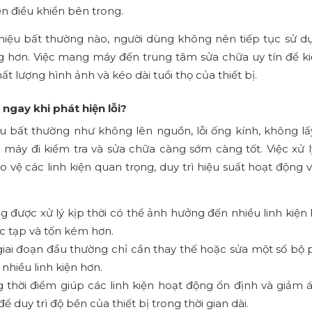
n điều khiển bên trong.
 hiệu bất thường nào, người dùng không nên tiếp tục sử d
ọng hơn. Việc mang máy đến trung tâm sửa chữa uy tín để k
t lượng hình ảnh và kéo dài tuổi thọ của thiết bị.
ngay khi phát hiện lỗi?
ệu bất thường như không lên nguồn, lỗi ống kính, không lấ
máy đi kiểm tra và sửa chữa càng sớm càng tốt. Việc xử lý
vệ các linh kiện quan trọng, duy trì hiệu suất hoạt động 
 được xử lý kịp thời có thể ảnh hưởng đến nhiều linh kiện
ức tạp và tốn kém hơn.
giai đoạn đầu thường chỉ cần thay thế hoặc sửa một số bộ 
nhiều linh kiện hơn.
 thời điểm giúp các linh kiện hoạt động ổn định và giảm á
 duy trì độ bền của thiết bị trong thời gian dài.