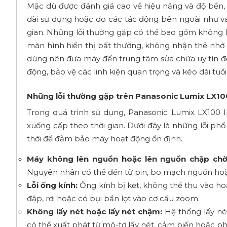
Mặc dù được đánh giá cao về hiệu năng và độ bền, 
dài sử dụng hoặc do các tác động bên ngoài như va 
gian. Những lỗi thường gặp có thể bao gồm không lê
màn hình hiển thị bất thường, không nhận thẻ nhớ h
dùng nên đưa máy đến trung tâm sửa chữa uy tín để 
động, bảo vệ các linh kiện quan trọng và kéo dài tuổi 
Những lỗi thường gặp trên Panasonic Lumix LX100
Trong quá trình sử dụng, Panasonic Lumix LX100 I
xuống cấp theo thời gian. Dưới đây là những lỗi ph
thời để đảm bảo máy hoạt động ổn định.
Máy không lên nguồn hoặc lên nguồn chập chờ
Nguyên nhân có thể đến từ pin, bo mạch nguồn hoặc
Lỗi ống kính:
Ống kính bị kẹt, không thể thu vào hoặ
đập, rơi hoặc có bụi bẩn lọt vào cơ cấu zoom.
Không lấy nét hoặc lấy nét chậm:
Hệ thống lấy nét
có thể xuất phát từ mô-tơ lấy nét, cảm biến hoặc p