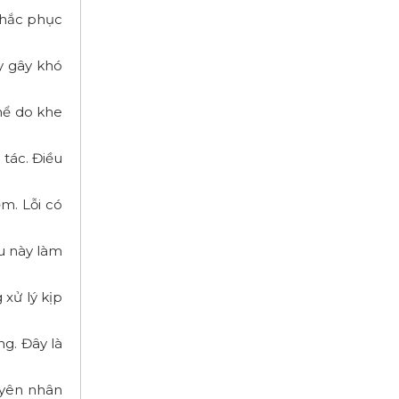
khắc phục
y gây khó
hể do khe
 tác. Điều
m. Lỗi có
ều này làm
 xử lý kịp
g. Đây là
uyên nhân