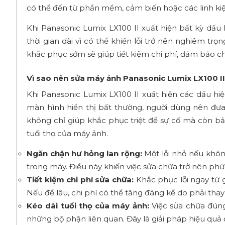
có thể đến từ phần mềm, cảm biến hoặc các linh kiệ
Khi Panasonic Lumix LX100 II xuất hiện bất kỳ dấu
thời gian dài vì có thể khiến lỗi trở nên nghiêm tr
khắc phục sớm sẽ giúp tiết kiệm chi phí, đảm bảo chấ
Vì sao nên sửa máy ảnh Panasonic Lumix LX100 II 
Khi Panasonic Lumix LX100 II xuất hiện các dấu hi
màn hình hiển thị bất thường, người dùng nên đưa 
không chỉ giúp khắc phục triệt để sự cố mà còn bảo 
tuổi thọ của máy ảnh.
Ngăn chặn hư hỏng lan rộng:
Một lỗi nhỏ nếu không
trong máy. Điều này khiến việc sửa chữa trở nên ph
Tiết kiệm chi phí sửa chữa:
Khắc phục lỗi ngay từ 
Nếu để lâu, chi phí có thể tăng đáng kể do phải thay 
Kéo dài tuổi thọ của máy ảnh:
Việc sửa chữa đúng
những bộ phận liên quan. Đây là giải pháp hiệu quả để