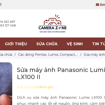
!
Ema
14 622 667
83 127 068
GIỚI THIỆU
SỬA CHỮA
VỆ SINH
TIN T
ửa chữa
/
Các dòng Pentax, Lumix, Compact,...
/
Sửa máy ảnh
Sửa máy ảnh Panasonic Lum
LX100 II
( 0 đánh giá )
Dịch vụ sửa máy ảnh Panasonic Lumix LX100 I
phục nhanh các lỗi về nguồn, ống kính, cảm bi