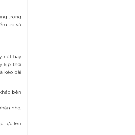
ụng trong
iểm tra và
y nét hay
 kịp thời
và kéo dài
 khác bên
phận nhỏ.
p lực lên