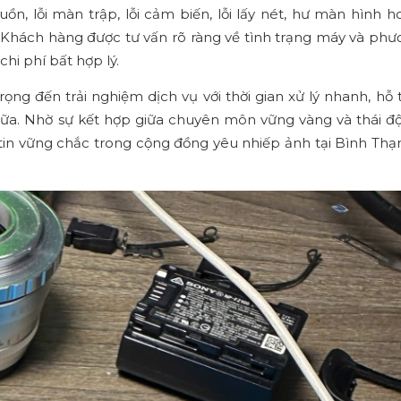
n, lỗi màn trập, lỗi cảm biến, lỗi lấy nét, hư màn hình h
. Khách hàng được tư vấn rõ ràng về tình trạng máy và phư
hi phí bất hợp lý.
ng đến trải nghiệm dịch vụ với thời gian xử lý nhanh, hỗ t
chữa. Nhờ sự kết hợp giữa chuyên môn vững vàng và thái đ
tin vững chắc trong cộng đồng yêu nhiếp ảnh tại Bình Thạ