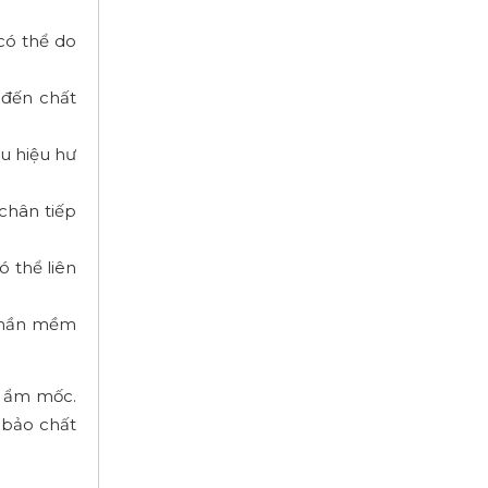
có thể do
 đến chất
ấu hiệu hư
chân tiếp
ó thể liên
 phần mềm
g ẩm mốc.
m bảo chất