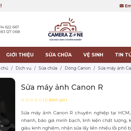
!
Ema
14 622 667
83 127 068
GIỚI THIỆU
SỬA CHỮA
VỆ SINH
TIN T
 chủ
/
Dịch vụ
/
Sửa chữa
/
Dòng Canon
/
Sửa máy ảnh C
Sửa máy ảnh Canon R
( 0 đánh giá )
Sửa máy ảnh Canon R chuyên nghiệp tại HCM, k
nhanh, báo giá minh bạch, linh kiện chất lượng, k
giàu kinh nghiệm, nhận sửa lấy liền nhiều lỗi phổ b