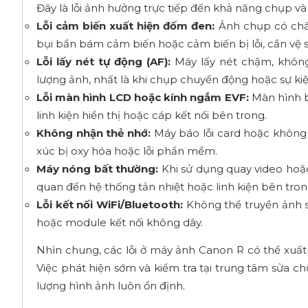
Đây là lỗi ảnh hưởng trực tiếp đến khả năng chụp và
Lỗi cảm biến xuất hiện đốm đen:
Ảnh chụp có chấm
bụi bẩn bám cảm biến hoặc cảm biến bị lỗi, cần vệ s
Lỗi lấy nét tự động (AF):
Máy lấy nét chậm, không
lượng ảnh, nhất là khi chụp chuyển động hoặc sự kiệ
Lỗi màn hình LCD hoặc kính ngắm EVF:
Màn hình bị
linh kiện hiển thị hoặc cáp kết nối bên trong.
Không nhận thẻ nhớ:
Máy báo lỗi card hoặc không 
xúc bị oxy hóa hoặc lỗi phần mềm.
Máy nóng bất thường:
Khi sử dụng quay video hoặc 
quan đến hệ thống tản nhiệt hoặc linh kiện bên tron
Lỗi kết nối WiFi/Bluetooth:
Không thể truyền ảnh s
hoặc module kết nối không dây.
Nhìn chung, các lỗi ở máy ảnh Canon R có thể xuất
Việc phát hiện sớm và kiểm tra tại trung tâm sửa ch
lượng hình ảnh luôn ổn định.