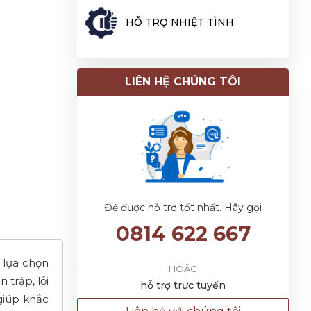
HỖ TRỢ NHIỆT TÌNH
LIÊN HỆ CHÚNG TÔI
Để được hỗ trợ tốt nhất. Hãy gọi
0814 622 667
 lựa chọn
HOẶC
 trập, lỗi
hỗ trợ trực tuyến
giúp khắc