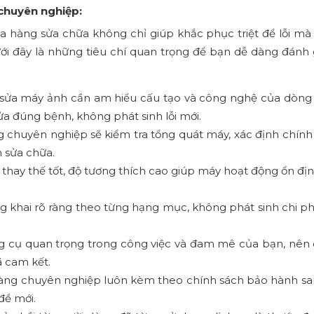
chuyên nghiệp:
a hàng sửa chữa không chỉ giúp khắc phục triệt để lỗi m
ưới đây là những tiêu chí quan trọng để bạn dễ dàng đánh 
sửa máy ảnh cần am hiểu cấu tạo và công nghệ của dòng
a đúng bệnh, không phát sinh lỗi mới.
chuyên nghiệp sẽ kiểm tra tổng quát máy, xác định chính x
h sửa chữa.
 thay thế tốt, độ tương thích cao giúp máy hoạt động ổn đị
 khai rõ ràng theo từng hạng mục, không phát sinh chi phí
g cụ quan trọng trong công việc và đam mê của bạn, nên
ã cam kết.
ng chuyên nghiệp luôn kèm theo chính sách bảo hành sau
đề mới.