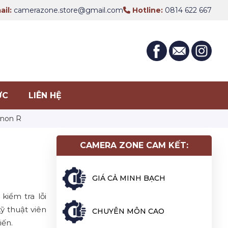
il:
camerazone.store@gmail.com
Hotline:
0814 622 667
ỨC
LIÊN HỆ
anon R
CAMERA ZONE CAM KẾT:
GIÁ CẢ MINH BẠCH
iểm tra lỗi
ỹ thuật viên
CHUYÊN MÔN CAO
iến.