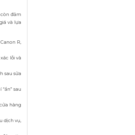
à còn đảm
giá và lựa
 Canon R,
ác lỗi và
nh sau sửa
 “ẩn” sau
 cửa hàng
 dịch vụ,