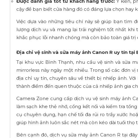
Được đánh giá tốt từ khách hàng trước:
Ý kiến, p
cậy để bạn biết cửa hàng đó có đáng lựa chọn hay 
Việc dựa vào những tiêu chí này sẽ giúp bạn tìm
lượng dịch vụ và mang lại trải nghiệm tốt nhất khi 
khắc phục lỗi nhanh chóng mà còn bảo toàn giá trị 
Địa chỉ vệ sinh và sửa máy ảnh Canon R uy tín tại
Tại khu vực Bình Thạnh, nhu cầu vệ sinh và sửa 
mirrorless này ngày một nhiều. Trong số các đơn v
địa chỉ uy tín, chuyên sâu về thiết bị nhiếp ảnh. V
thành điểm đến quen thuộc của cả nhiếp ảnh gia c
Camera Zone cung cấp dịch vụ vệ sinh máy ảnh Can
làm sạch khe thẻ nhớ, cổng kết nối và kiểm tra tổng
cụ chuyên dụng, hạn chế tối đa rủi ro trầy xước ho
giúp hình ảnh luôn sắc nét mà còn kéo dài tuổi thọ th
Bên cạnh đó, dịch vụ sửa máy ảnh Canon R tại đây 