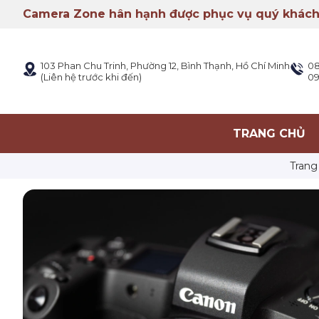
Camera Zone hân hạnh được phục vụ quý khách
103 Phan Chu Trinh, Phường 12, Bình Thạnh, Hồ Chí Minh
08
(Liên hệ trước khi đến)
09
TRANG CHỦ
Trang