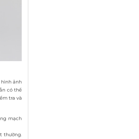
 hình ảnh
vẫn có thể
ểm tra và
hỏng mạch
t thường.