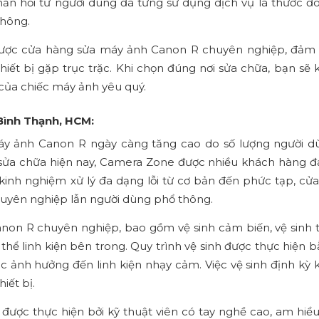
hản hồi từ người dùng đã từng sử dụng dịch vụ là thước đo
không.
 được cửa hàng sửa máy ảnh Canon R chuyên nghiệp, đảm
thiết bị gặp trục trặc. Khi chọn đúng nơi sửa chữa, bạn sẽ
của chiếc máy ảnh yêu quý.
 Bình Thạnh, HCM:
máy ảnh Canon R ngày càng tăng cao do số lượng người 
ị sửa chữa hiện nay, Camera Zone được nhiều khách hàng đá
ới kinh nghiệm xử lý đa dạng lỗi từ cơ bản đến phức tạp, cử
huyên nghiệp lẫn người dùng phổ thông.
on R chuyên nghiệp, bao gồm vệ sinh cảm biến, vệ sinh 
 thể linh kiện bên trong. Quy trình vệ sinh được thực hiện
ặc ảnh hưởng đến linh kiện nhạy cảm. Việc vệ sinh định kỳ 
iết bị.
được thực hiện bởi kỹ thuật viên có tay nghề cao, am hiểu