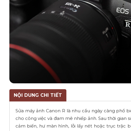
NỘI DUNG CHI TIẾT
Sửa máy ảnh Canon R là nhu cầu ngày càng phổ biế
cho công việc và đam mê nhiếp ảnh. Sau thời gian sử
cảm biến, hư màn hình, lỗi lấy nét hoặc trục trặc 