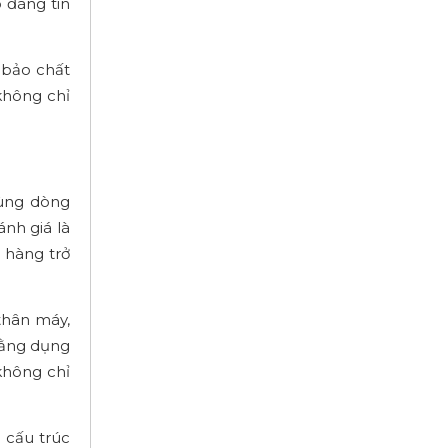
 đáng tin
 bảo chất
 không chỉ
dùng dòng
nh giá là
a hàng trở
thân máy,
 bằng dụng
không chỉ
 cấu trúc