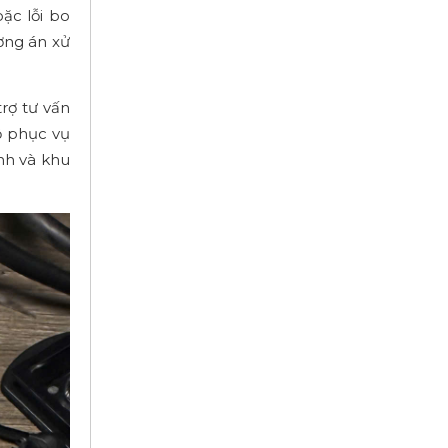
oặc lỗi bo
ơng án xử
rợ tư vấn
ộ phục vụ
nh và khu