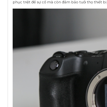
phục triệt để sự cố mà còn đảm bảo tuổi thọ thiết bị 