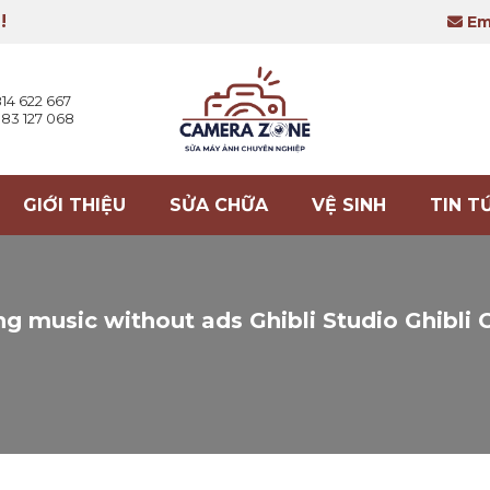
!
Ema
14 622 667
83 127 068
GIỚI THIỆU
SỬA CHỮA
VỆ SINH
TIN T
ng music without ads Ghibli Studio Ghibli 