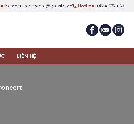
il:
camerazone.store@gmail.com
Hotline:
0814 622 667
ỨC
LIÊN HỆ
Concert